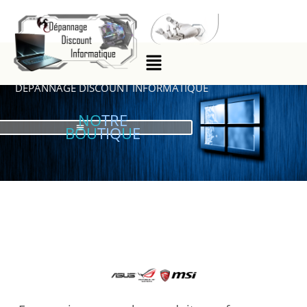
DÉPANNAGE DISCOUNT INFORMATIQUE
NO
TRE
BOU
TIQ
U
E